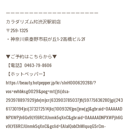
ーーーーーーーーーーーーーーーーーーーー
カラダリズムFC渋沢駅前店
〒259-1325
・神奈川県秦野市萩が丘1-2高橋ビル2F
▼ご予約はこちらから▼
【電話】0463-79-8606
【ホットペッパー】
https://beauty.hotpepper.jp/kr/slnH000620288/?
vos=evhbksg0029&pog=mt()ti(dsa-
293978897929)dv(m)cr(633903785037)fi(59775636280)gi(243
61730194)ci(373272514)lc(1009326)ps()nw(g)&gbraid=0AAAAAD
NPXWPjh6Gv9LYE6RCJUnmk5qXnC&gbraid=0AAAAADNPXWPjh6G
v9LYE6RCJUnmk5qXnC&gclid=EAIaIQobChMIquqG5rCm-