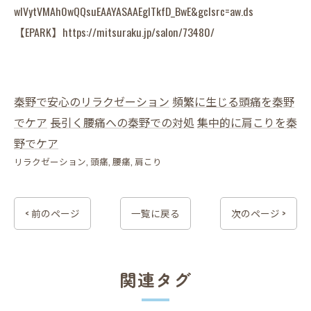
wIVytVMAh0wQQsuEAAYASAAEgITkfD_BwE&gclsrc=aw.ds
【EPARK】https://mitsuraku.jp/salon/73480/
秦野で安心のリラクゼーション
頻繁に生じる頭痛を秦野
でケア
長引く腰痛への秦野での対処
集中的に肩こりを秦
野でケア
リラクゼーション
頭痛
腰痛
肩こり
< 前のページ
一覧に戻る
次のページ >
関連タグ